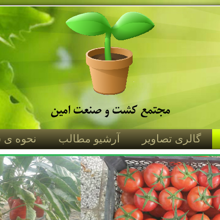
گالری تصاویر
آرشیو مطالب
نحوه ی 