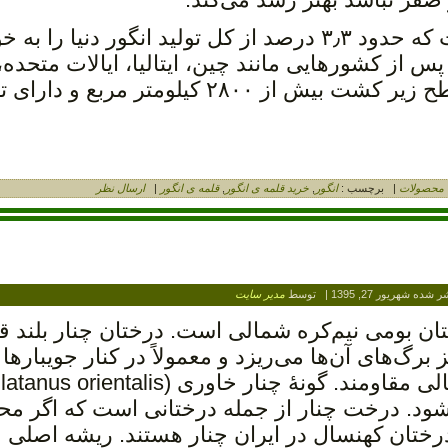
کشور ایران دهمین تولیدکننده انگور دنیاست که حدود ۳٫۳ درصد از کل تولید انگو
اده است. ایران در سال‌های ۲۰۰۹ و ۲۰۱۰ پس از کشورهایی مانند چین، ایتالیا، ایالات مت
فرانسه، ترکیه، شیلی، آرژانتین و هند، با سطح زیر کشت بیش از ۲۸۰۰ کی
محصولات
|
برچسب :
انگور
,
خرید قلمه ی انگور
,
قلمه ی انگور
|
ارسال نظر
شر شده
شهریور 27, 1395
|
توسط
مدیر سایت
Pla) سرده‌ای از درختان بومی نیم‌کره شمالی است. درختان چنار بل
تر می‌رسد، در پائیز برگ‌های آن‌ها می‌ریزد و معمولاً در کنار جویبا
‌شود. درخت چنار از جمله درختانی است که اگر مح
رختان کهنسال در ایران چنار هستند. ریشه اصلی چ