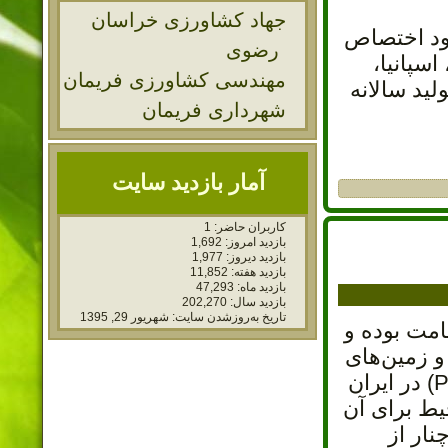
جهاد کشاورزی خراسان
ر دنیا را به خود اختصاص
رضوی
حده، اسپانیا،
مهندسی کشاورزی فریمان
لومتر مربع و دارای تولید سالانه
شهرداری فریمان
آمار بازدید سایت
کاربران حاضر:
1
بازدید امروز:
1,692
بازدید دیروز:
1,977
بازدید هفته:
11,852
بازدید ماه:
47,293
بازدید سال:
202,270
تاریخ به‌روزشدن سایت:
شهریور 29, 1395
ند قامت بوده و
رها و زمین‌های
مرطوب می‌رویند، هرچند نسبت به خشکسالی مقاومند. گونهٔ چنار خاوری (Platanus orientalis) در ایران
یط برای آن
نار از