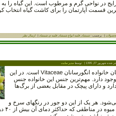
رایج در نواحی گرم و مرطوب است. این گیاه را به
رین قسمت آپارتمان را برای کاشت گیاه انتخاب کر
حصولات
|
برچسب :
شمشاد
,
قلمه انواع شمشاد
,
قلمه ی شمشاد
|
ارسال نظر
شر شده
شهریور 27, 1395
|
توسط
مدیر سایت
انگور (نام علمی: vinifera) سرده‌ای از درختان خانواده انگورسانان Vitaceae است. در این
دود ۱۱ جنس و بیش از ۶۰۰ گونه وجود دارد. مهم‌ترین جنس این خانواده جنس
دارد و دارای پیچک در مقابل بعضی از برگ‌ها
 می‌شود. هر یک از این دو جور در رنگهای سرخ و
سیاه و زرد و تقریباً سبز دیده می‌ش